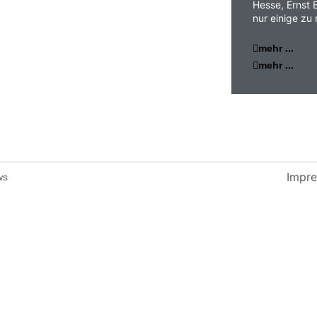
Hesse, Ernst 
nur einige zu
mehr ...
mehr ...
Impr
ws