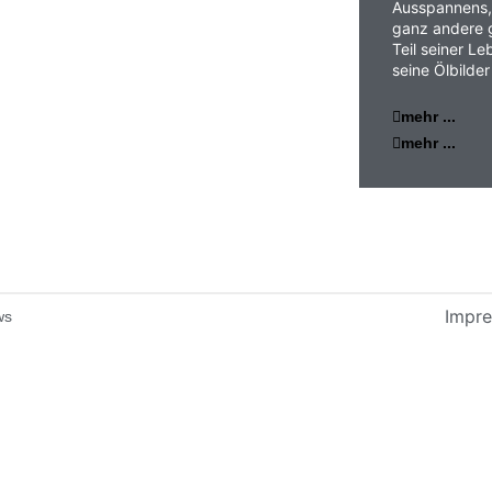
Ausspannens, 
ganz andere g
Teil seiner Le
seine Ölbilde
mehr ...
mehr ...
Impr
ws