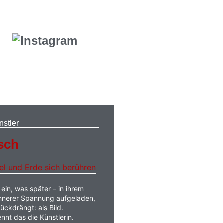
nstler
sch
 ein, was später – in ihrem
 innerer Spannung aufgeladen,
rückdrängt: als Bild.
nnt das die Künstlerin.